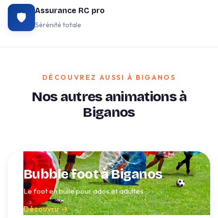
Assurance RC pro
🛡️
Sérénité totale
DÉCOUVREZ AUSSI À BIGANOS
Nos autres animations à
Biganos
Bubble foot à Biganos
Le foot en bulle pour ados et adultes
Découvrir →