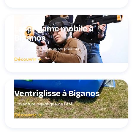
Laser game mobile à
Biganos
Des parties tactiques en plein air
Découvrir →
Ventriglisse à Biganos
L'aventure aquatique de l'été
Découvrir →