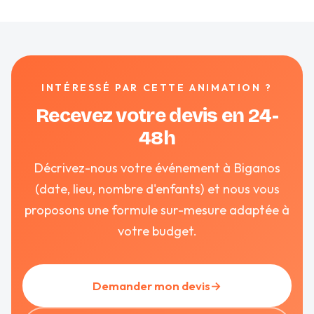
INTÉRESSÉ PAR CETTE ANIMATION ?
Recevez votre devis en 24-
48h
Décrivez-nous votre événement à Biganos
(date, lieu, nombre d'enfants) et nous vous
proposons une formule sur-mesure adaptée à
votre budget.
Demander mon devis
→