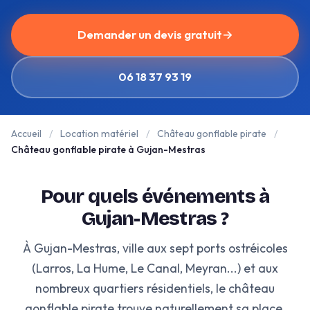
Demander un devis gratuit
→
06 18 37 93 19
Accueil
/
Location matériel
/
Château gonflable pirate
/
Château gonflable pirate à Gujan-Mestras
Pour quels événements à
Gujan-Mestras ?
À Gujan-Mestras, ville aux sept ports ostréicoles
(Larros, La Hume, Le Canal, Meyran...) et aux
nombreux quartiers résidentiels, le château
gonflable pirate trouve naturellement sa place.