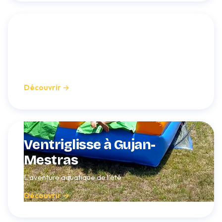
Laser game mobile à
Gujan-Mestras
Des parties tactiques en plein air
Découvrir →
Ventriglisse à Gujan-
Mestras
L'aventure aquatique de l'été
Découvrir →