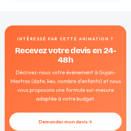
INTÉRESSÉ PAR CETTE ANIMATION ?
Recevez votre devis en 24-
48h
Décrivez-nous votre événement à Gujan-
Mestras (date, lieu, nombre d'enfants) et nous
vous proposons une formule sur-mesure
adaptée à votre budget.
Demander mon devis
→