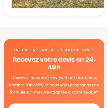
Découvrir →
INTÉRESSÉ PAR CETTE ANIMATION ?
Recevez votre devis en 24-
48h
Décrivez-nous votre événement (date, lieu,
nombre d'invités) et nous vous proposons une
formule sur-mesure adaptée à votre budget.