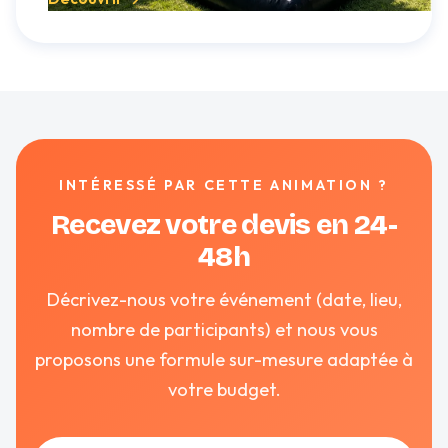
INTÉRESSÉ PAR CETTE ANIMATION ?
Recevez votre devis en 24-
48h
Décrivez-nous votre événement (date, lieu,
nombre de participants) et nous vous
proposons une formule sur-mesure adaptée à
votre budget.