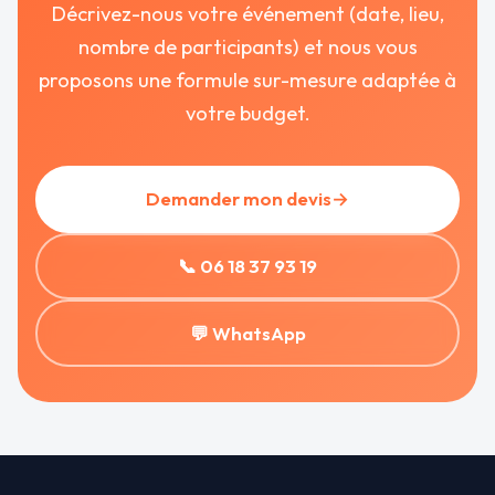
Décrivez-nous votre événement (date, lieu,
nombre de participants) et nous vous
proposons une formule sur-mesure adaptée à
votre budget.
Demander mon devis
→
📞 06 18 37 93 19
💬 WhatsApp