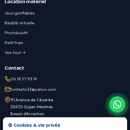
Location matériel
Jeux gonflables
Réalité virtuelle
Photobooth
Petit train
Voir tout →
Contact
06 18 37 93 19
funtastic33@yahoo.com
91 Avenue de Césarée
33470 Gujan-Mestras
Bassin d'Arcachon
🍪 Cookies & vie privée