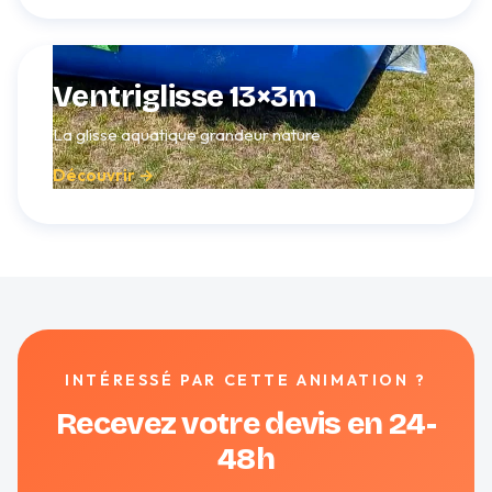
Ventriglisse 13×3m
La glisse aquatique grandeur nature
Découvrir →
INTÉRESSÉ PAR CETTE ANIMATION ?
Recevez votre devis en 24-
48h